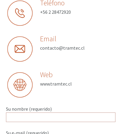
Teléfono
+56 2 28472920
Email
contacto@tramtec.cl
Web
www.tramtec.cl
Su nombre (requerido)
Su e-mail (requerido)