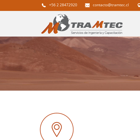
+56 2 28472920
contacto@tramtec.cl