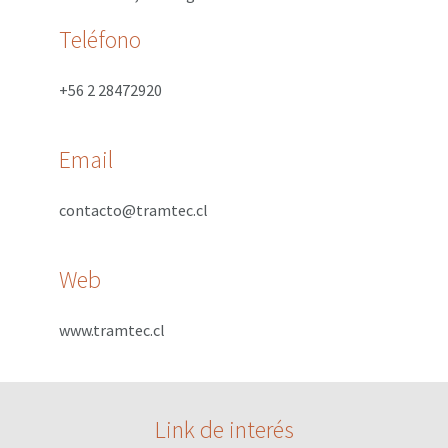
Teléfono
+56 2 28472920
Email
contacto@tramtec.cl
Web
www.tramtec.cl
Link de interés