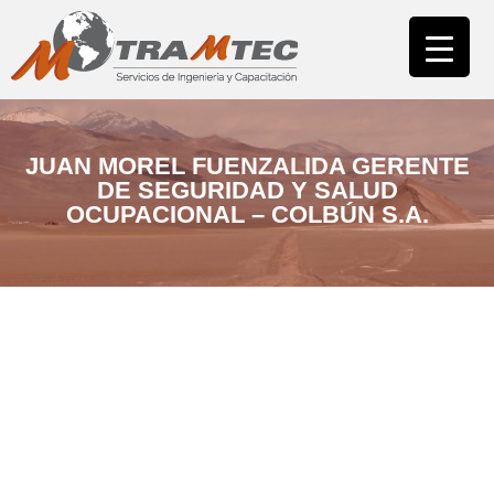
INICIO
NUESTRA EMPRESA
ÁREA CAPACITACIÓN
CAMPUS
JUAN MOREL FUENZALIDA GERENTE
DE SEGURIDAD Y SALUD
OCUPACIONAL – COLBÚN S.A.
ÁREA ASESORÍAS
NUESTROS CLIENTES
CONTACTO